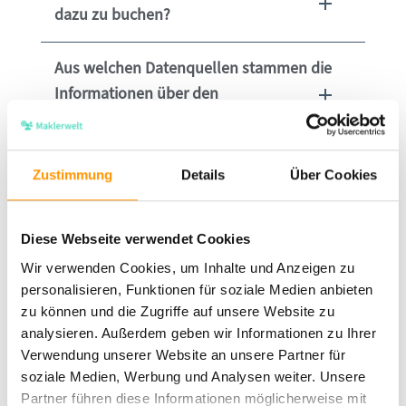
dazu zu buchen?
Aus welchen Datenquellen stammen die
Informationen über den
Mietinteressenten beim Mietercheck?
Kann ich auch mehrere Mieterchecks auf
Zustimmung
Details
Über Cookies
einmal kaufen?
Diese Webseite verwendet Cookies
Wie lange ist mein gekaufter Mietercheck
Wir verwenden Cookies, um Inhalte und Anzeigen zu
gültig?
personalisieren, Funktionen für soziale Medien anbieten
zu können und die Zugriffe auf unsere Website zu
Wie garantiert Mietercheck, dass die
analysieren. Außerdem geben wir Informationen zu Ihrer
Daten immer aktuell sind?
Verwendung unserer Website an unsere Partner für
soziale Medien, Werbung und Analysen weiter. Unsere
Partner führen diese Informationen möglicherweise mit