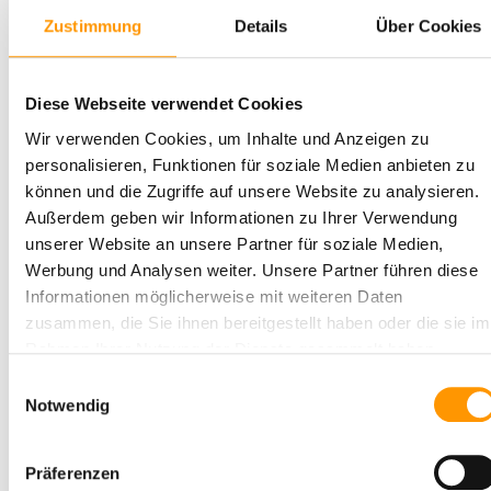
Zustimmung
Details
Über Cookies
Unser Service:
Die häufigsten Fragen,
bereiten wir immer wieder in unseren
Beiträgen auf, und vergrößern so Ihren
Diese Webseite verwendet Cookies
Wissensschatz.
Wir verwenden Cookies, um Inhalte und Anzeigen zu
personalisieren, Funktionen für soziale Medien anbieten zu
können und die Zugriffe auf unsere Website zu analysieren.
Außerdem geben wir Informationen zu Ihrer Verwendung
unserer Website an unsere Partner für soziale Medien,
Werbung und Analysen weiter. Unsere Partner führen diese
Informationen möglicherweise mit weiteren Daten
zusammen, die Sie ihnen bereitgestellt haben oder die sie im
Rahmen Ihrer Nutzung der Dienste gesammelt haben.
Einwilligungsauswahl
Notwendig
Präferenzen