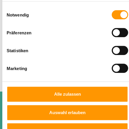
im Rahmen Ihrer Nutzung der Dienste gesammelt haben.
Einwilligungsauswahl
Notwendig
Dokument verwenden
Präferenzen
Dieser Download ist nur für Mitglieder
erreichbar. Bitte loggen Sie sich ein oder
registrieren Sie sich.
Statistiken
Marketing
Herunterladen
Alle zulassen
Funktionen
Auswahl erlauben
Mieterpass
Mietercheck