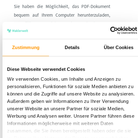
Sie haben die Möglichkeit, das PDF-Dokument
bequem auf Ihrem Computer herunterzuladen,
auszufüllen, zu speichern und auszudrucken. Das
Dokument steht Ihnen in Ihrem Mitgliederbereich
zur Verfügung. Dadurch können Sie den
Zustimmung
Details
Über Cookies
kompletten Prozess der Bearbeitung und
Verwendung des Formulars direkt auf Ihrem
Rechner durchführen, ohne zusätzliche Wege oder
Diese Webseite verwendet Cookies
den Einsatz von Papier.
Wir verwenden Cookies, um Inhalte und Anzeigen zu
personalisieren, Funktionen für soziale Medien anbieten zu
Dokumentformat:
können und die Zugriffe auf unsere Website zu analysieren.
Außerdem geben wir Informationen zu Ihrer Verwendung
unserer Website an unsere Partner für soziale Medien,
Werbung und Analysen weiter. Unsere Partner führen diese
Informationen möglicherweise mit weiteren Daten
zusammen, die Sie ihnen bereitgestellt haben oder die sie