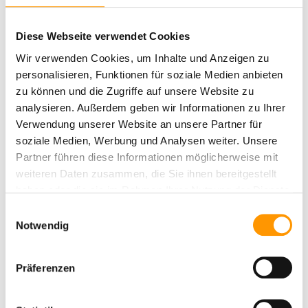
Verwendung des Formulars direkt auf Ihrem
Rechner durchführen, ohne zusätzliche Wege oder
Diese Webseite verwendet Cookies
den Einsatz von Papier.
Wir verwenden Cookies, um Inhalte und Anzeigen zu
Dokumentformat:
personalisieren, Funktionen für soziale Medien anbieten
zu können und die Zugriffe auf unsere Website zu
analysieren. Außerdem geben wir Informationen zu Ihrer
Verwendung unserer Website an unsere Partner für
soziale Medien, Werbung und Analysen weiter. Unsere
Partner führen diese Informationen möglicherweise mit
weiteren Daten zusammen, die Sie ihnen bereitgestellt
haben oder die sie im Rahmen Ihrer Nutzung der Dienste
gesammelt haben.
Einwilligungsauswahl
Notwendig
Dokument verwenden
Dieser Download ist nur für Mitglieder
Präferenzen
erreichbar. Bitte loggen Sie sich ein oder
registrieren Sie sich.