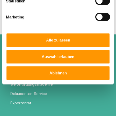
Statistiken
Herunterladen
Marketing
Alle zulassen
Funktionen
Auswahl erlauben
Mieterpass
Mietercheck
Ablehnen
Expertenwissen
Weiterbildungsakademie
Dokumenten-Service
Expertenrat