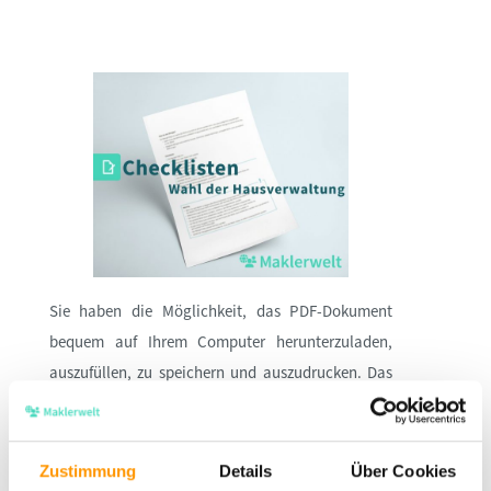
Sie haben die Möglichkeit, das PDF-Dokument
bequem auf Ihrem Computer herunterzuladen,
auszufüllen, zu speichern und auszudrucken. Das
Dokument steht Ihnen in Ihrem Mitgliederbereich
zur Verfügung. Dadurch können Sie den
kompletten Prozess der Bearbeitung und
Zustimmung
Details
Über Cookies